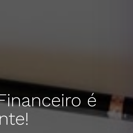
Financeiro é
nte!