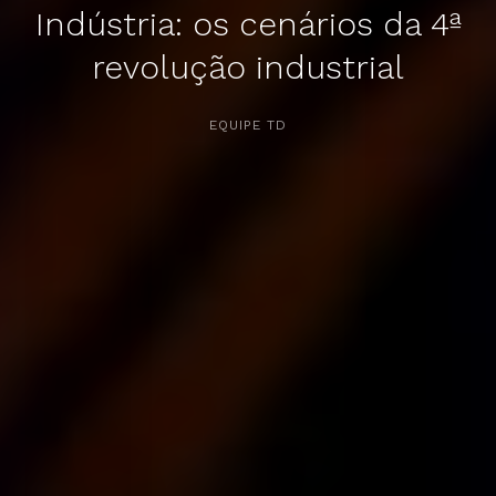
Indústria: os cenários da 4ª
revolução industrial
APERTE [ENTER] PARA PESQUISAR...
EQUIPE TD