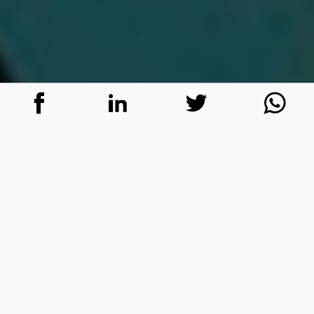
O que define um líder digital? Segundo
estudo conduzido pela SAP e Oxford
Economics, ainda inédito por aqui, algumas
características o destacam dos demais
gestores: primeiro, é um profissional focado
em uma “verdadeira transformação”. Mas
também é orientado pelo talento,
investe