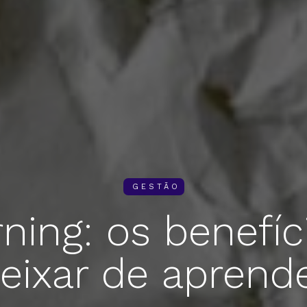
GESTÃO
rning: os benefí
eixar de aprend