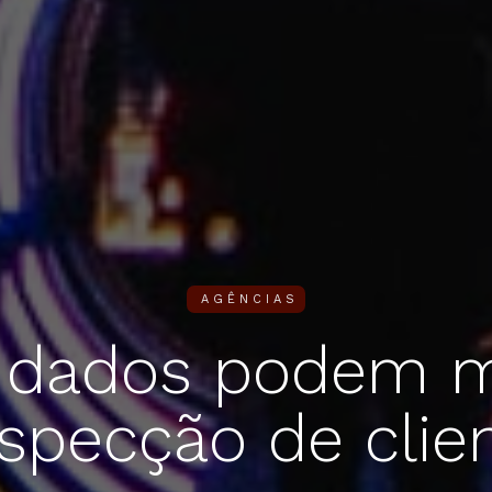
AGÊNCIAS
dados podem m
specção de clie