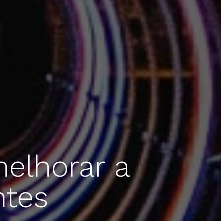
elhorar a
ntes