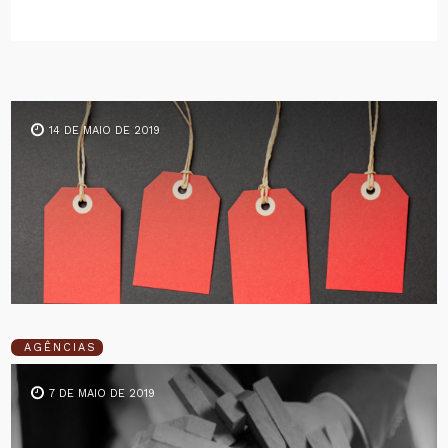
14 DE MAIO DE 2019
AGÊNCIAS
7 DE MAIO DE 2019
Modelos de precificação em agências:
qual devo usar?