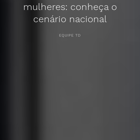
mulheres: conheça o
cenário nacional
APERTE [ENTER] PARA PESQUISAR...
EQUIPE TD