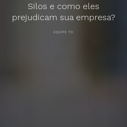
Silos e como eles
prejudicam sua empresa?
APERTE [ENTER] PARA PESQUISAR...
EQUIPE TD