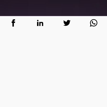
O mundo se encontra em uma era
exponencial. Tecnologias emergentes (como
nanotecnologia, inteligência artificial,
biotecnologia, realidade virtual, robótica,
entre outras) estão transformando a forma
como vivemos. Em contrapartida o
consumismo continua exponencial, luxo,
lixo – Ego exponencial, selfie, culto a
imagem e assim vai.