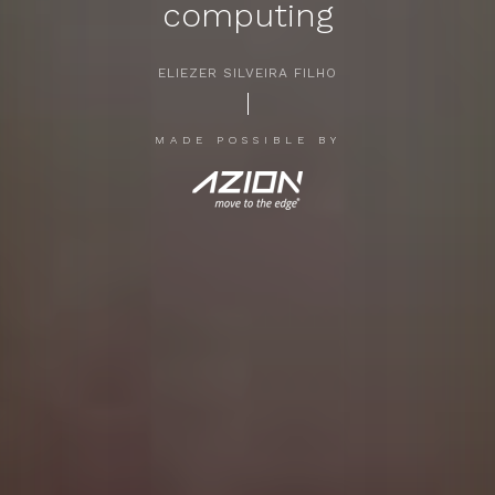
computing
ELIEZER SILVEIRA FILHO
APERTE [ENTER] PARA PESQUISAR...
MADE POSSIBLE BY