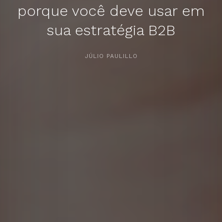
porque você deve usar em
sua estratégia B2B
APERTE [ENTER] PARA PESQUISAR...
JÚLIO PAULILLO