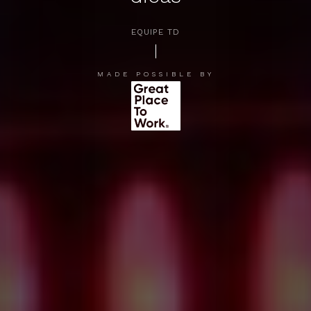
EQUIPE TD
APERTE [ENTER] PARA PESQUISAR...
MADE POSSIBLE BY