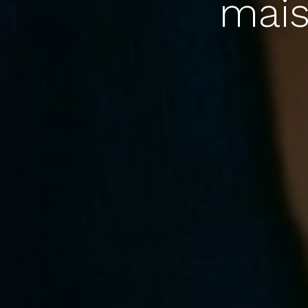
mais
APERTE [ENTER] PARA PESQUISAR...