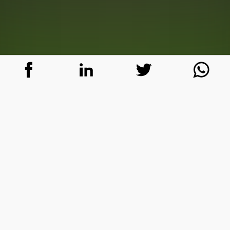
De acordo com informações da
Forbes
, a
startup TransferWise já é a maior fintech do
mundo no setor de transferências
internacionais. Fundada em Londres por
Kristo Käärmann e Taavet Hinrikus, a
companhia é responsável pela
movimentação de 4 bilhões de dólares por
mês e alcançou um valor de mercado de 3