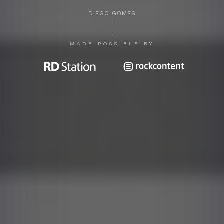
DIEGO GOMES
APERTE [ENTER] PARA PESQUISAR...
MADE POSSIBLE BY