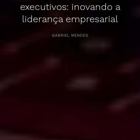
executivos: inovando a
liderança empresarial
APERTE [ENTER] PARA PESQUISAR...
GABRIEL MENDES